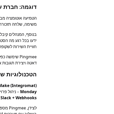
דוגמה: חברת ש
משימה, שלחה תזכורת ללקוח,
בנוסף, המנהלים קיבלו 
חוויית השירות לשקופה
Pingmee שימש
דאטה ויצירת תגובות א
הטכנולוגיות ש
Make (Integromat)
Monday
– ניהול פרו
Slack + Webhooks
–
לצידן,