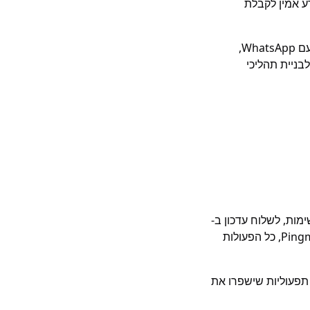
ע אמין לקבלת
מציעה מערך כלים לחיבור בין שירות לקוחות, מכירות ודו"חות, כולל שילוב טבעי עם WhatsApp,
פורמה אידיאלית לבניית תהליכי
מות, לשלוח עדכון ב-
Slack, להפעיל תהליך מעקב אוטומטי מול הלקוח, ולהתעדכן בזמן אמת ב־CRM. בעזרת Pingmee, כל הפעולות
הות צווארי בקבוק, לשפר SLA ולהפיק תובנות תפעוליות שישפרו את