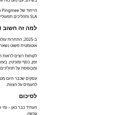
בשילוב עם מערכות CRM, מאפשרת בניית בוטים לפי תנאים עסקיים, ומספקת תובנות ממוקדות לפעולה.
הי
SLA ותהליכים תפעוליים מורכבים.
למה זה חשוב ד
ב-2025, התחרות
אוטומטית פשוט נשארי
לקוחות רוצים לראות 
זמן, כסף ומוניטין. בע
ומבוססת על תהליכים
עסקים שכבר היום מטמי
להעמיס על הצוות.
לסיכום
העתיד כבר כאן – ומי
עכשיו.