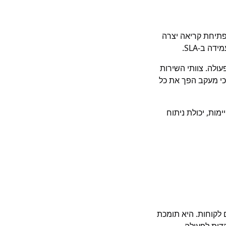
וססת API שהתחברה ל-WhatsApp, Google Sheets ו-Zapier: כל פתיחת קריאה יצרה
עולה. צוותי השירות
הלקוחות קיבלו עדכונים שוטפים. השילוב בין WhatsApp לתהליכי מעקב הפך את כל
ימות, יכולת ניתוח
עם לקוחות. היא תומכת