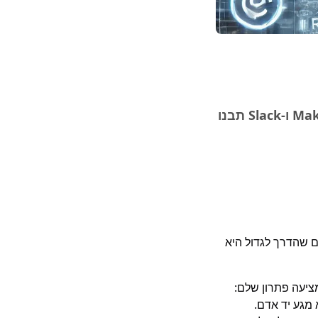
אוטומציה תפעולית משנה את חוקי המשחק – עם Pingmee ומערכות כמו Make ו-Slack תבנו
ם שהדרך לגדול היא
ציעה פתרון שלם:
 מגע יד אדם.