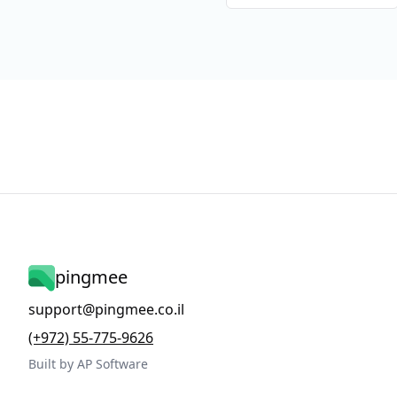
pingmee
support@pingmee.co.il
(+972) 55-775-9626
Built by AP Software