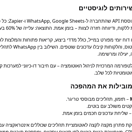
ירותים לוגיסטיים
הטמיעה אוטומציה מב
 ודיווחה חזרה לצוות – בזמן אמת. התוצאה: עלייה של 60% בעמידה ב-SLA.
דוח יומי מפורט במייל, כולל מדדי ביצוע, קריאות פתוחות והמלצות לפ
ידעו בכל רגע מה הסטטוס, ו
, יעילה ומרשימה.
ה כפלטפורמה המרכזית לניהול האוטומציה – עם חיבור דו-כיווני למערכות קי
וטומטיות לכל שלב.
מובילות את המהפכה
– תזמון, תהליכים מבוססי טריגר.
יקטים משולב עם בוטים.
 שליחת עדכונים חכמים בזמן אמת.
 Pingmee מספקת פתרון מקצה לקצה לאוטומציית תהליכים שכוללים אינטראקציה 